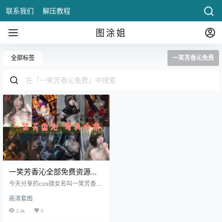
联系我们
解压教程
图涂姐
全部标签
一笑芳香沁免费
一笑芳香沁全部免费资源作
品
今天分享的cos镁女名叫一笑芳香
沁，这个名字确实好，只要她的一
高清套图
个微笑不说倾国倾城，那也可以说
是让小伙伴们神魂颠倒，别名也叫
3.4k
0
芊川一笑英文名字叫MNK，就这名