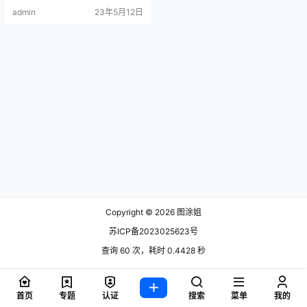
字就是她使出的杀招，不知道有多
admin
23年5月12日
少人是魂牵梦萦。但是.
Copyright © 2026
图涂姐
苏ICP备2023025623号
查询 60 次，耗时 0.4428 秒
首页
专题
认证
搜索
菜单
我的