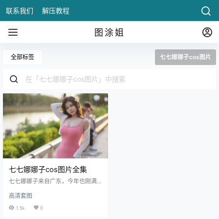
联系我们
解压教程
图涂姐
全部标签
七七娜娜子cos图片
七七娜娜子cos图片全集
七七娜娜子来自广东，今年也刚满2
1岁，2021年06月24日才加入微
高清套图
博，短短两年多时间就积累了近11
万的粉丝量.
1.5k
0