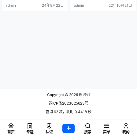
是太直白了，开玩笑的，其实小姐
admin
24年9月22日
admin
22年10月21日
姐私底下还是比较低.
Copyright © 2026
图涂姐
苏ICP备2023025623号
查询 62 次，耗时 0.4418 秒
首页
专题
认证
搜索
菜单
我的