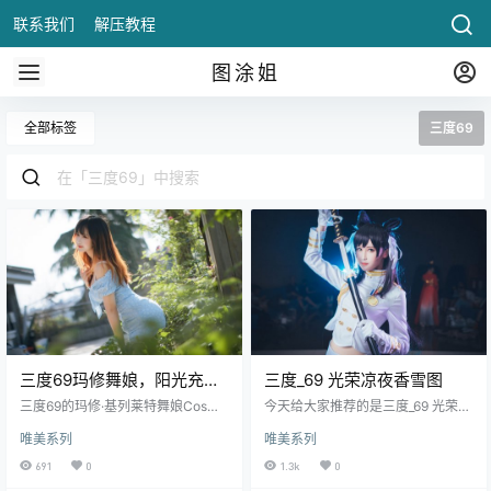
联系我们
解压教程
图涂姐
全部标签
三度69
三度69玛修舞娘，阳光充满
三度_69 光荣凉夜香雪图
生活气息~~
三度69的玛修·基列莱特舞娘Cos，
今天给大家推荐的是三度_69 光荣
以充满生活气息的方式，巧妙地将
凉夜香雪这套图集，相信大家对三
唯美系列
唯美系列
游戏角色与现实融合，给人一种既
度69早有耳闻，其实小编不懂的是
熟悉又耳.
他为什么取了这样一个昵称，难道
691
0
1.3k
0
是传说中的69试？哈哈，这样是不