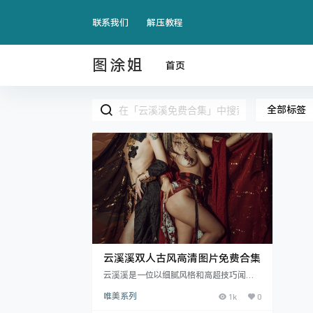
联系我们
解压教程
图涂姐
首页
全部标签
云溪溪双人古风高清图片免费合集
云溪溪是一位以细腻风格和高超技巧闻名
的COSER，她的作品常常给人以视觉与情
唯美系列
1k
0
感的双重震撼。除了个人的精美.