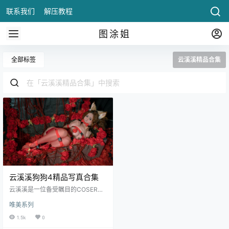
联系我们
解压教程
图涂姐
全部标签
云溪溪精品合集
云溪溪狗狗4精品写真合集
云溪溪是一位备受瞩目的COSER，
以其精湛的技术和独特的创意在CO
唯美系列
S圈中脱颖而出。她的作品风格多
样，从传统.
1.5k
0