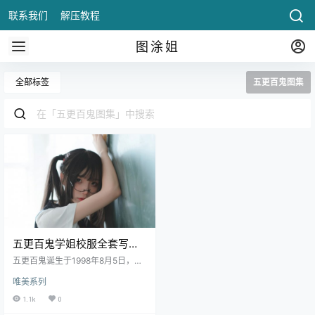
联系我们
解压教程
图涂姐
全部标签
五更百鬼图集
五更百鬼学姐校服全套写真
资源合集
五更百鬼诞生于1998年8月5日，是
一个四川的川妹子，狮子座的女
唯美系列
孩。尽管她刚刚涉足coser圈，但已
经成功吸引了23.5万粉丝关注，这
1.1k
0
个数字正迅速攀升，超越一切仅仅