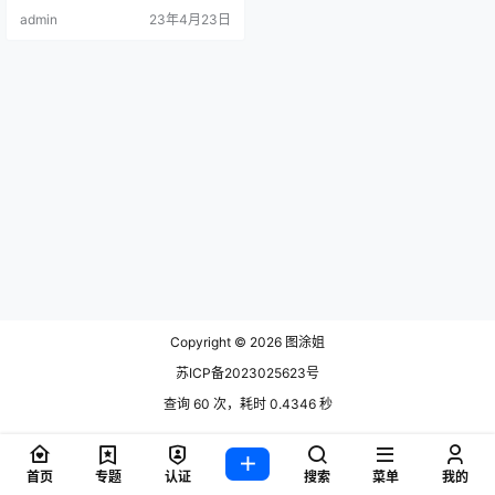
是时间问题！ 这位妹子还原的照片
admin
23年4月23日
都很好看，现.
Copyright © 2026
图涂姐
苏ICP备2023025623号
查询 60 次，耗时 0.4346 秒
首页
专题
认证
搜索
菜单
我的