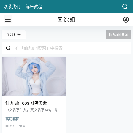
联系我们
解压教程
图涂姐
全部标签
仙九airi资源
仙九airi cos图包资源
中文名字仙九，英文名字Airi，出生
于8月21日，Coser、微博网红、动
高清套图
漫博主，微博动漫Vcoser，自称脾
气很差没事别烦，接推广、商拍、
828
0
展台、样衣，喜欢dota2、碧蓝航线