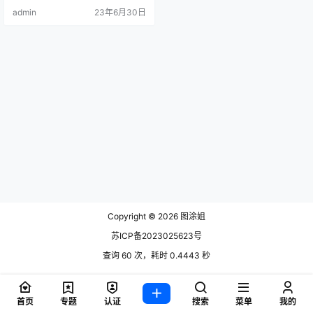
和剑3。 她因其高颜值、火辣身材和
admin
23年6月30日
出色的作品.
Copyright © 2026
图涂姐
苏ICP备2023025623号
查询 60 次，耗时 0.4443 秒
首页
专题
认证
搜索
菜单
我的