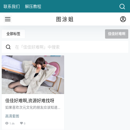
联系我们
解压教程
图涂姐
全部标签
佳佳好难啊
佳佳好难啊,资源好难找呀
如果喜欢次元文化的朋友应该知道
可爱萌萌哒的萌妹子佳佳好难啊，
高清套图
听到这个名字就觉得是一个爱撒娇
的女孩子.
1.6k
0