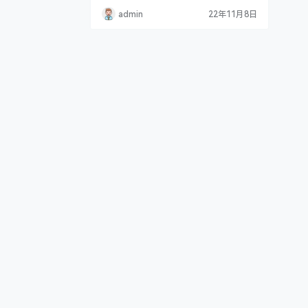
这样的风格更加的真实，也更加的贴近生
admin
22年11月8日
活，对于我们这类大.