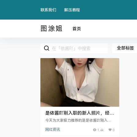
联系我们
解压教程
图涂姐
首页
全部标签
是依酱吖刚入职的新人照片，经久
耐看
今天为大家极力推荐的是是依酱吖刚入职
的新人这套图集，是依酱吖跟别的小姐姐
网红资讯
1.4k
0
有个不同之处，就是拍摄的作品很多都是
自己的日常，不会刻意的去cos什么人物，