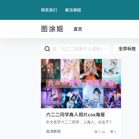
联系我们
解压教程
图涂姐
首页
全部标签
六二二同学真人照片cos海报
中文名字六二二同学，上海人，出生于199
3年6月10日，Coser、微博VC博主、bilibi
高清套图
2.6k
0
li知名时尚UP主，知名动漫博主、微博故
事红人，人气潮流生活分享官，微博原创