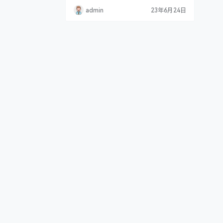
视频博主，微博动漫Vcoser。2021年度微
admin
23年6月24日
博最具突破红人，.