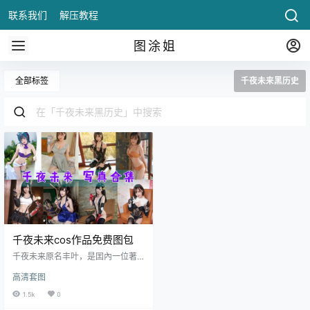
联系我们
解压教程
图涂姐
全部标签
千夜未来黑历史
千夜未来cos作品免费图包
千夜未来原名丰叶，是囯內一位著
名的 coser，有 cos 界“萌主”之称。
高清套图
她拥有萝莉可爱的外表，白皙细嫩
的皮肤，凹凸有致的身材...... 以貌美
1.5k
0
多才闻名，尽管千夜未来在最近几