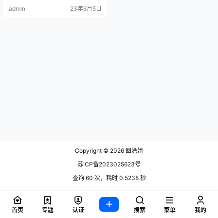
年开始运营，但她社交媒体上拥有
admin
23年6月5日
的粉丝数量.
Copyright © 2026
图涂姐
苏ICP备2023025623号
查询 60 次，耗时 0.5238 秒
首页
专题
认证
搜索
菜单
我的