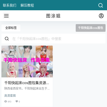
联系我们
解压教程
图涂姐
全部标签
千阳快起床cos图包
千阳快起床cos图包集资源下
载
陕西省西安市。千阳快起床出生于1
998年1月31日，是一个bilibili上的
高清套图
动漫cos博主，在日本东京留学。出
生于陕西省西安市。哔哩哔哩，英
893
0
文名称：bilibili，简称B站，是中国