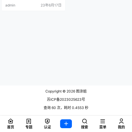
喜欢美食、拍照、旅游和娱乐，镜
admin
23年6月17日
头前的她美丽动人,身.
Copyright © 2026
图涂姐
苏ICP备2023025623号
查询 60 次，耗时 0.4553 秒
首页
专题
认证
搜索
菜单
我的