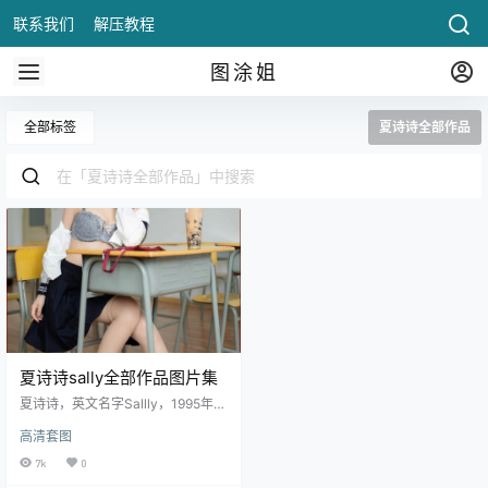
联系我们
解压教程
图涂姐
全部标签
夏诗诗全部作品
夏诗诗sally全部作品图片集
夏诗诗，英文名字Sallly，1995年12
月6日出生于上海人，射手座，身高
高清套图
165CM，体重45kg，平面Model、
围脖网荭，有着美丽颜值，动人身
7k
0
姿，担任过XiuRen秀秂网Model，