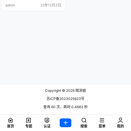
+万，据了解这位妹子至今出的cos
admin
22年12月3日
图集比较少但是浏览.
Copyright © 2026
图涂姐
苏ICP备2023025623号
查询 60 次，耗时 0.4663 秒
首页
专题
认证
搜索
菜单
我的