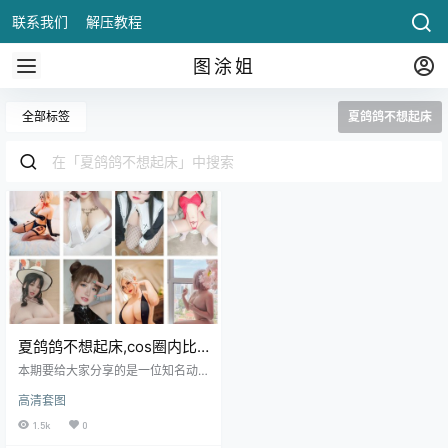
联系我们
解压教程
图涂姐
全部标签
夏鸽鸽不想起床
夏鸽鸽不想起床,cos圈内比
较有人气的coser
本期要给大家分享的是一位知名动
漫博主，据说大家一直在搜索还没
高清套图
有寻找到的她，今天她来了，她就
是夏鸽鸽不想起床，这个狮子座的
1.5k
0
小姐姐在微博的粉丝数量已经有30