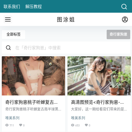
联系我们
解压教程
图涂姐
全部标签
奇行家狗崽
奇行家狗崽桃子听蝉复古南
高清图预览<奇行家狗崽-桃
半球黑白无相！
子听蝉>
奇行家狗崽桃子听蝉复古南半球黑
大家好，这一期给看官们带来的是
白无相！ 哈喽，兄弟们，大家好
奇行家狗崽博主里面的单期图集桃
唯美系列
唯美系列
啊，今天要给大家介绍一个名字特
子听蝉，听图集名字就知道很诗情
别有趣.
画意。关于奇行家狗崽我在之前的
711
0
653
0
文章就有为大家介绍过奇行家狗崽 -