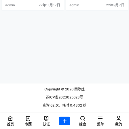
浴场的体操服 精彩分享，大家也可
admin
22年11月17日
admin
22年9月7日
以了解一下，废.
Copyright © 2026
图涂姐
苏ICP备2023025623号
查询 62 次，耗时 0.4302 秒
首页
专题
认证
搜索
菜单
我的