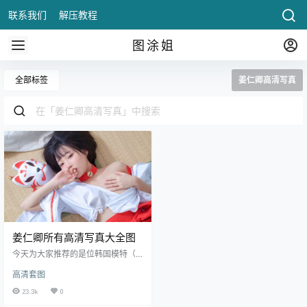
联系我们
解压教程
图涂姐
全部标签
姜仁卿高清写真
姜仁卿所有高清写真大全图
今天为大家推荐的是位韩国模特（강
인경 Kang In Kyung），中文名：姜
高清套图
仁卿，昵称Ebichu。1997年出生的
妹子，身高160三围B90 W58 H8
23.3k
0
8，韩国小有名气的网络模特。有一