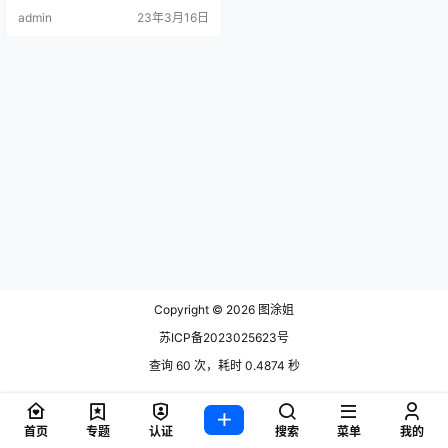
头俏丽的短髮，拥有天使般的甜美
admin
23年3月16日
长相，气质十分清.
Copyright © 2026
图涂姐
苏ICP备2023025623号
查询 60 次，耗时 0.4874 秒
首页
专题
认证
搜索
菜单
我的