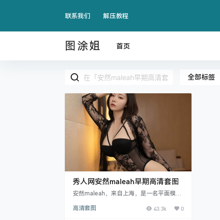
联系我们
解压教程
图涂姐
首页
全部标签
秀人网安然maleah早期高清套图
安然maleah，来自上海，是一名平面模
特，净身高172的她虽然在模特圈中算不上
高清套图
43.3k
0
耀眼，但是也让她拥有了匹配更.