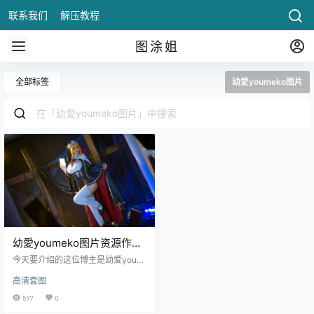
联系我们
解压教程
图涂姐
全部标签
幼愛youmeko图片
幼愛youmeko图片资源作品
介绍
今天要介绍的这位博主是幼爱youm
eko，是微博上的一位颜值博主，目
高清套图
前在微博上面已经有40万的粉丝
了。小姐姐的颜值是比较清纯的，
597
0
但是清纯的颜值中也带了些许的魅