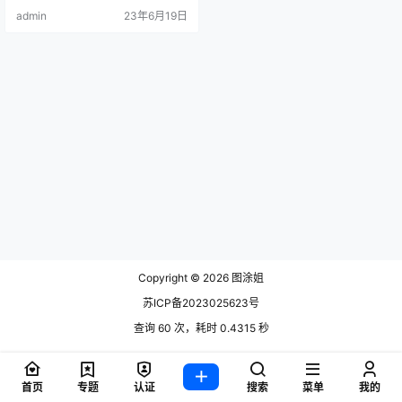
惑。而幼爱youmeko在游戏中扮演
admin
23年6月19日
的角色一定能让你感到.
Copyright © 2026
图涂姐
苏ICP备2023025623号
查询 60 次，耗时 0.4315 秒
首页
专题
认证
搜索
菜单
我的