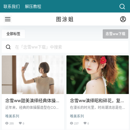
联系我们
解压教程
图涂姐
全部标签
念雪ww下载
念雪ww甜美演绎经典体操
念雪ww演绎昭和碎花，复古
服，元气与青春的完美呈现
韵味中的温柔时光
近年来，经典的体操服造型在COS
在漫长的时光里，时尚潮流总是在
圈中再度掀起一股热潮。作为备受
不断更替，但一些经典的风格却依
唯美系列
唯美系列
关注的优质COSER，念雪ww以其
然在人们心中占据一席之地，比如
甜美的形象和.
昭和时期.
255
0
237
0