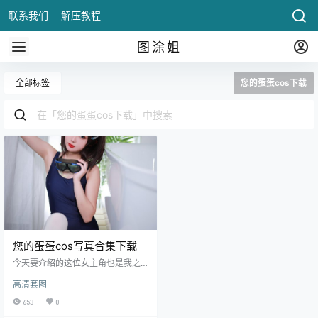
联系我们
解压教程
图涂姐
全部标签
您的蛋蛋cos下载
您的蛋蛋cos写真合集下载
今天要介绍的这位女主角也是我之
前在逛微博时无意间发现的，她的
高清套图
微博ID是您的蛋蛋，我们先不说别
的，这一.
653
0