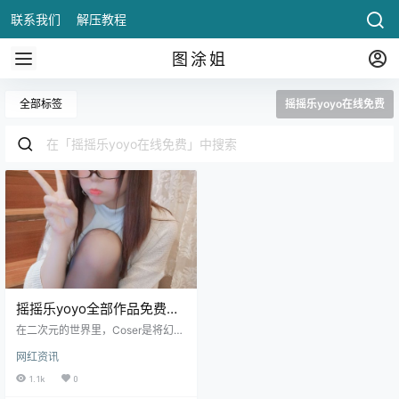
联系我们
解压教程
图涂姐
全部标签
摇摇乐yoyo在线免费
摇摇乐yoyo全部作品免费观
看
在二次元的世界里，Coser是将幻想
转化为现实的桥梁，而摇摇乐yoyo
网红资讯
便是这其中闪耀的一颗星。她以灵
动的气质.
1.1k
0