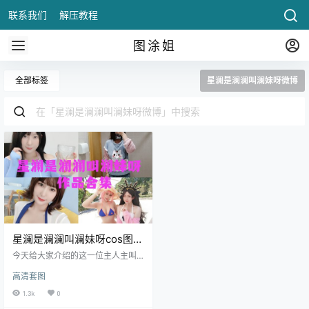
联系我们
解压教程
图涂姐
全部标签
星澜是澜澜叫澜妹呀微博
星澜是澜澜叫澜妹呀cos图片
合集
今天给大家介绍的这一位主人主叫
做“星澜是澜澜叫澜妹呀”，她是一个
高清套图
时尚博主，出生日期是2000年10月
份出生的，是一名00后博主，星座
1.3k
0
是天蝎座，她还去开有一家微店，