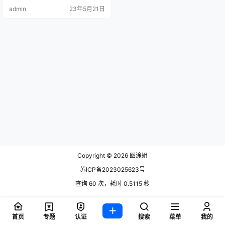
叫做星澜的奶茶铺，出售自己各种
admin
23年5月21日
心爱的东西。经常.
Copyright © 2026
图涂姐
苏ICP备2023025623号
查询 60 次，耗时 0.5115 秒
首页
专题
认证
搜索
菜单
我的