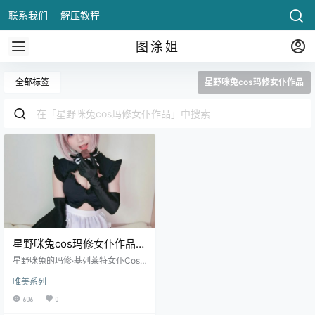
联系我们
解压教程
图涂姐
全部标签
星野咪兔cos玛修女仆作品
星野咪兔cos玛修女仆作品，
肢体动作既优雅又流畅！
星野咪兔的玛修·基列莱特女仆Cospl
ay作品，将《Fate/Grand Order》
唯美系列
中的战斗女仆形象完美展现，既保
留了玛.
606
0