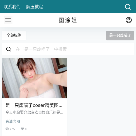
联系我们
解压教程
图涂姐
全部标签
是一只废喵了
是一只废喵了coser精美图片
整理完成
今天小编要介绍喜欢自娱自乐的是
一只废喵了很多朋友都不知道有她
高清套图
的存在吧，毕竟她自己都说混圈只
是自娱自.
2.9k
0