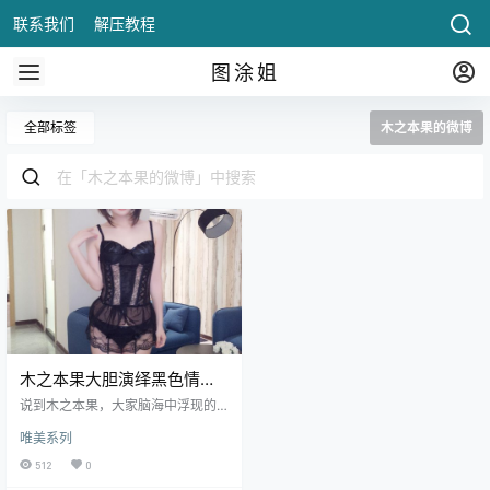
联系我们
解压教程
图涂姐
全部标签
木之本果的微博
木之本果大胆演绎黑色情趣
内衣，展现性感与魅惑的完
说到木之本果，大家脑海中浮现的
美融合！
或许是她一直以来甜美可人的形
唯美系列
象。可爱温柔的她，总能以灵动俏
皮的角色惊.
512
0