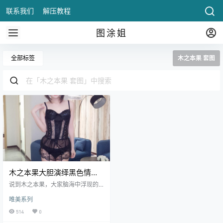
联系我们
解压教程
图涂姐
全部标签
木之本果 套图
木之本果大胆演绎黑色情趣
内衣，展现性感与魅惑的完
说到木之本果，大家脑海中浮现的
美融合！
或许是她一直以来甜美可人的形
唯美系列
象。可爱温柔的她，总能以灵动俏
皮的角色惊.
514
0