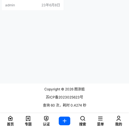
目前也是打到了65万的粉丝数。作
admin
23年6月8日
品都以 cosplay为主，.
Copyright © 2026
图涂姐
苏ICP备2023025623号
查询 60 次，耗时 0.4274 秒
首页
专题
认证
搜索
菜单
我的