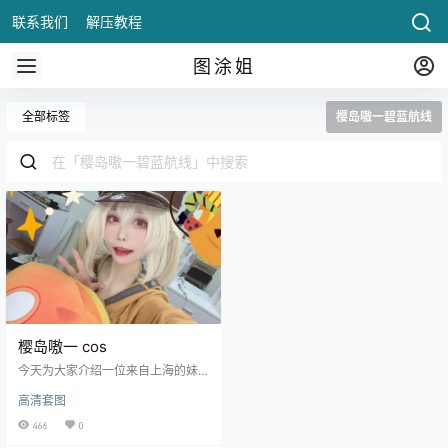
联系我们
解压教程
图涂姐
全部标签
樱岛嗷一碧蓝航线
樱岛嗷一 cos
今天为大家介绍一位来自上海的妹
子。她叫樱岛嗷一是一位动漫主
高清套图
播，这是一位才艺和颜值都在线的
小姐姐。而且非常的努力。在微博c
466
0
os界当中也是拥有非常多的粉丝，