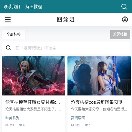
联系我们
解压教程
图涂姐
全部标签
沧霁桔梗
沧霁桔梗至尊魔女莫甘娜cos
沧霁桔梗cos最新图集预览
图片欣赏
沧霁桔梗相信大家都是不陌生了，
今天要给大家分享一位知名动漫博
一直是就被她的颜值圈粉了。177的
主她名字叫沧霁桔梗，算是互联网
唯美系列
高清套图
身高拥有一双白滑嫩夺命大长腿，
上一位比较顶流的coser，在微博的
足以深深地吸引住一大批腿迷粉丝
粉丝在50.
557
0
923
0
们，包括小编也是一个资深的腿迷