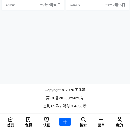
哈。 今天就带大家一起来欣赏一下
admin
23年2月16日
admin
23年2月15日
她的至尊魔.
Copyright © 2026
图涂姐
苏ICP备2023025623号
查询 62 次，耗时 0.4898 秒
首页
专题
认证
搜索
菜单
我的