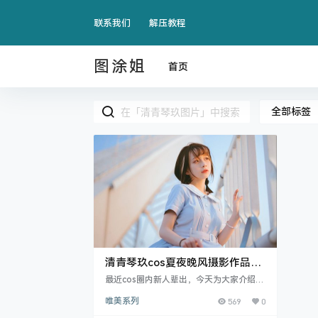
联系我们
解压教程
图涂姐
首页
全部标签
清青琴玖cos夏夜晚风摄影作品图
预览
最近cos圈内新人辈出，今天为大家介绍的
清青琴玖就是这样一位，上有天堂下有苏
唯美系列
569
0
杭，她来自杭州，长得水灵灵的娇小可
爱，至于四字的昵称，早已见怪不不怪，