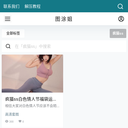
联系我们
解压教程
图涂姐
全部标签
疯猫ss
疯猫ss白色情人节福袋运动
衣
相信大家对白色情人节应该不会陌
生吧？白色情人节的意思就是如果
高清套图
有一方在情人节那一天给你表白送
礼物，你要是觉得和对方相处起来
300
0
也感觉不错的话，就应该在白色情