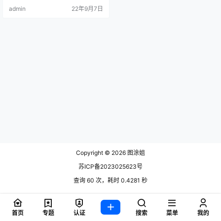
人节回赠一下对方礼物，就有两个
admin
22年9月7日
人以后还有戏的意思.
Copyright © 2026
图涂姐
苏ICP备2023025623号
查询 60 次，耗时 0.4281 秒
首页
专题
认证
搜索
菜单
我的