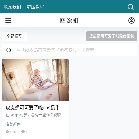
联系我们
解压教程
图涂姐
全部标签
皮皮奶可可爱了啦免费图包
皮皮奶可可爱了啦cos奶牛套
装，萌力满满无法抵挡！
在Cosplay界，总有一些作品能瞬间
俘获人心，而皮皮奶可可爱了啦的
唯美系列
奶牛套装无疑就是其中之一。这
次，她以奶.
1.2k
0