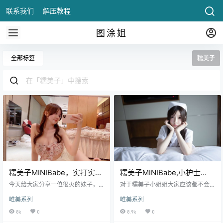
联系我们
解压教程
图涂姐
全部标签
糯美子
糯美子MINIBabe，实打实的
糯美子MINIBabe,小护士
宠粉
装，非常萝莉
今天给大家分享一位很火的妹子，
对于糯美子小姐姐大家应该都不会
这个妹子颜值、身材都是一等一
陌生吧，身材堪比杨紫嫣cynthia，
唯美系列
唯美系列
的，以前也分享过一篇关于她的文
这是一位集天使的脸蛋和魔鬼身材
章——糯美子在线迎宾 ，相信很多
于一体的.
8k
0
8.9k
0
朋友这个妹子是不会陌生的，因为