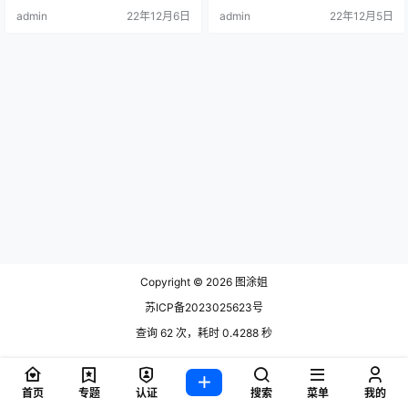
她在圈里的的知名度是非非高的，
admin
22年12月6日
admin
22年12月5日
所以今天就来给大家好好.
Copyright © 2026
图涂姐
苏ICP备2023025623号
查询 62 次，耗时 0.4288 秒
首页
专题
认证
搜索
菜单
我的