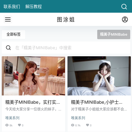
联系我们
解压教程
图涂姐
全部标签
糯美子MINIBabe
糯美子MINIBabe，实打实的
糯美子MINIBabe,小护士
宠粉
装，非常萝莉
今天给大家分享一位很火的妹子，
对于糯美子小姐姐大家应该都不会
这个妹子颜值、身材都是一等一
陌生吧，身材堪比杨紫嫣cynthia，
唯美系列
唯美系列
的，以前也分享过一篇关于她的文
这是一位集天使的脸蛋和魔鬼身材
章——糯美子在线迎宾 ，相信很多
于一体的.
8k
0
8.9k
0
朋友这个妹子是不会陌生的，因为