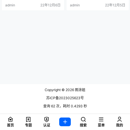
她在圈里的的知名度是非非高的，
admin
22年12月6日
admin
22年12月5日
所以今天就来给大家好好.
Copyright © 2026
图涂姐
苏ICP备2023025623号
查询 62 次，耗时 0.4293 秒
首页
专题
认证
搜索
菜单
我的