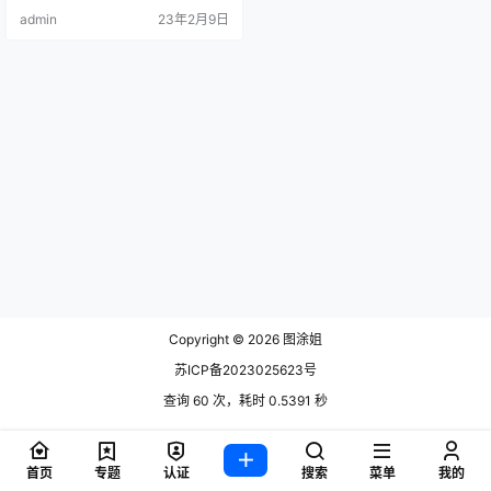
好方法，。 今天就给大家介绍一个
admin
23年2月9日
好看的主播.
Copyright © 2026
图涂姐
苏ICP备2023025623号
查询 60 次，耗时 0.5391 秒
首页
专题
认证
搜索
菜单
我的