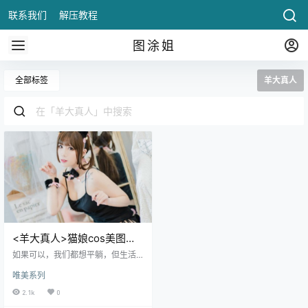
联系我们
解压教程
图涂姐
全部标签
羊大真人
<羊大真人>猫娘cos美图作
品欣赏
如果可以，我们都想平躺，但生活
并没有给你这样的安慰。你要朝九
唯美系列
晚五地工作，身心俱疲。因此，在
业余时间放松是非常重要的。玩游
2.1k
0
戏、看主播、看地图集都是消遣的