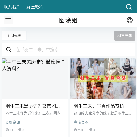
联系我们
解压教程
图涂姐
全部标签
羽生三未
羽生三未黑历史？微密圈个
羽生三未，写真作品赏析
人资料？
羽生三未作为近年来在二次元圈内
这期给大家分享的妹子就是羽生三
迅速崛起的Coser，凭借其精致的五
未，这个妹子网上也是属于很神秘
网红资讯
高清套图
官和出色的角色还原能力，赢得了
的存在，很多人对她的资料非常感
众多粉丝的喜爱。她的作品风格多
兴趣，都.
91
0
2.6k
0
变，从甜美可爱的萝莉角色到冷艳