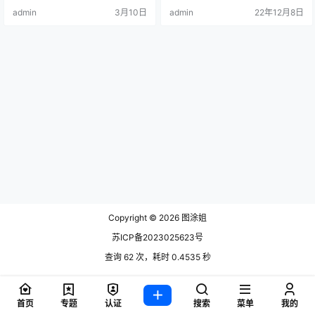
御姐都能完美驾驭，在微密圈和各
admin
3月10日
admin
22年12月8日
大社交平台上积累了.
Copyright © 2026
图涂姐
苏ICP备2023025623号
查询 62 次，耗时 0.4535 秒
首页
专题
认证
搜索
菜单
我的