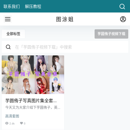
联系我们
解压教程
图涂姐
全部标签
芋圆侑子视频下载
芋圆侑子写真图片集全套免
费
今天又为大家介绍下芋圆侑子，英
文名字SJ，生日是9月11日，处女
高清套图
座，身高163公分，体重50kg，人
气Coser、动漫博宔，皮肤白皙，身
2.6k
0
材比较修长，有御姐长相，但是萝