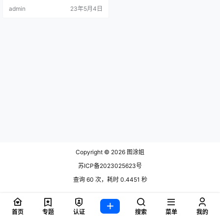
俐风格也可以驾驭，属于那种全能
admin
23年5月4日
型COSER。芋圆侑子小.
Copyright © 2026
图涂姐
苏ICP备2023025623号
查询 60 次，耗时 0.4451 秒
首页
专题
认证
搜索
菜单
我的