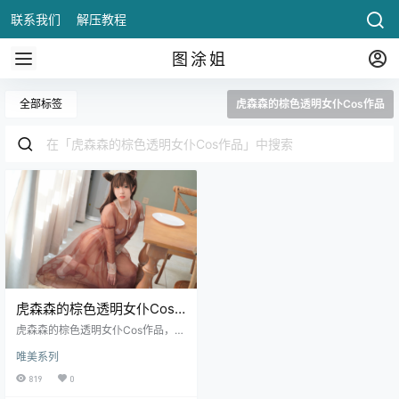
联系我们
解压教程
图涂姐
全部标签
虎森森的棕色透明女仆Cos作品
虎森森的棕色透明女仆Cos
作品
虎森森的棕色透明女仆Cos作品，以
其大胆的设计和细腻的演绎，成功
唯美系列
地将女仆这一经典角色演绎得充满
新意与独.
819
0