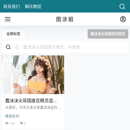
联系我们
解压教程
图涂姐
全部标签
蠢沫沫尖耳国度花精灵
蠢沫沫尖耳国度花精灵造型
鉴赏
大家好，今天又来分享蠢沫沫这位
美丽动人的小姑凉！相信关注动漫
唯美系列
主播的伙伴们都很熟悉吧。很最近
很受关注.
1.2k
0