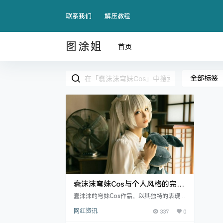
联系我们
解压教程
图涂姐
首页
全部标签
蠢沫沫穹妹Cos与个人风格的完美
结合
蠢沫沫的穹妹Cos作品，以其独特的表现力
与极具还原度的造型，成功再现了《缘之
网红资讯
337
0
空》中春日野穹这个经典角色.