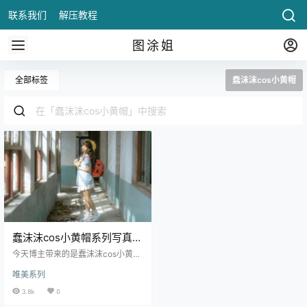
联系我们
解压教程
图涂姐
全部标签
蠢沫沫cos小黄帽
蠢沫沫cos小黄帽系列写真作
品分享
今天博主带来的是蠢沫沫cos小黄帽
系列写真作品，她化身一个可爱的
唯美系列
学生妹，戴着小黄帽真的太可爱
了，让我们一起来线上看图感受她
3.8k
0
的可爱吧。 蠢沫沫，微博网红、Co