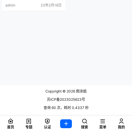
ser、知名动漫博主，有着精致美丽
admin
23年2月18日
童颜，平时.
Copyright © 2026
图涂姐
苏ICP备2023025623号
查询 60 次，耗时 0.4337 秒
首页
专题
认证
搜索
菜单
我的