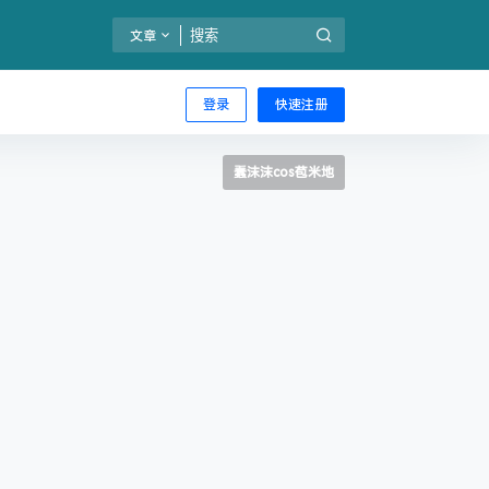
文章
登录
快速注册
蠢沫沫cos苞米地