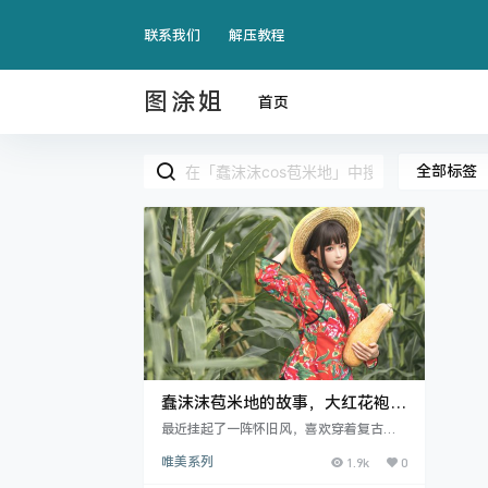
联系我们
解压教程
图涂姐
首页
全部标签
蠢沫沫苞米地的故事，大红花袍享
受着阳光普照
最近挂起了一阵怀旧风，喜欢穿着复古知
青大花衣，走在乡间的田野上，这期蠢沫
唯美系列
1.9k
0
沫也带来了她的最新素材讲述.