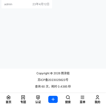
是很多，目前微博只有1.4万的粉
admin
23年4月12日
丝，抖音只有8k的粉丝.
Copyright © 2026
图涂姐
苏ICP备2023025623号
查询 60 次，耗时 0.4385 秒
首页
专题
认证
搜索
菜单
我的