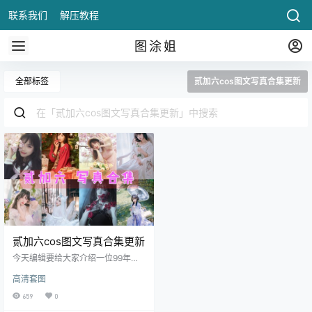
联系我们
解压教程
图涂姐
全部标签
贰加六cos图文写真合集更新
贰加六cos图文写真合集更新
今天编辑要给大家介绍一位99年的
博主，这位小姐姐叫贰加六。在抖
高清套图
音和小红书也有她的账号，也是叫
贰加六，不过粉丝数量都不是很多
659
0
哦，主要原因我想也是发的内容不