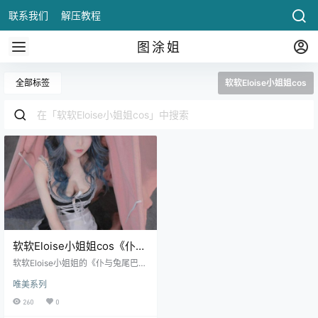
联系我们
解压教程
图涂姐
全部标签
软软Eloise小姐姐cos
软软Eloise小姐姐cos《仆与
兔尾巴》图片赏析
软软Eloise小姐姐的《仆与兔尾巴》
Cosplay作品展现了一种可爱与诱人
唯美系列
的结合，体现了她独特的扮演风
格。通过.
260
0