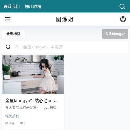
联系我们
解压教程
图涂姐
全部标签
金鱼kinngyo
金鱼kinngyo怦然心动cos精
美图片整理
今天要展现的是金鱼kinngyo拍摄的
作品，事实上早在两年前，金鱼kin
唯美系列
ngyo就拍摄了好几套非常辣眼睛的
作品，.
9.9k
0