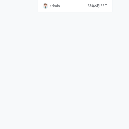
拥有着45.7万的粉丝，有着超高的颜值和
admin
23年6月22日
傲人的身材，特别是那.