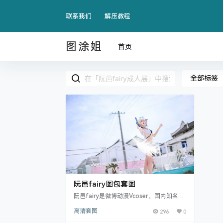
联系我们
解压教程
图涂姐
首页
全部标签
阮邑fairy图包套图
阮邑fairy是微博动漫Vcoser，国内知名的
人气COS博主，身高168，体重45公斤，
高清套图
296
0
微博的IP属地：上海，在其它的平台是没
有账号的，也没有参与任何的直播，目前