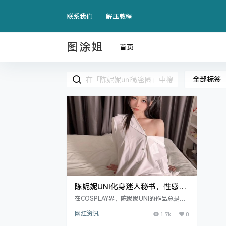
联系我们
解压教程
图涂姐
首页
全部标签
陈妮妮UNI化身迷人秘书，性感魅
力难挡
在COSPLAY界，陈妮妮UNI的作品总是让
人眼前一亮，尤其是她最新扮演的“诱惑秘
网红资讯
1.7k
0
书”角色，以精致的妆容和性感.