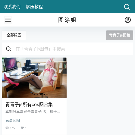
联系我们
解压教程
图涂姐
全部标签
青青子js图包
青青子js所有cos图合集
本期分享嘉宾是青青子JS，狮子
座，来自香港，围脖网荭、Coser、
高清套图
主僠，喜欢二茨元文化，目前主要
从事cospla.
3.2k
0