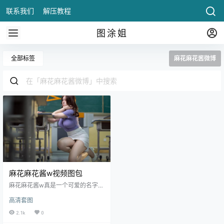
联系我们
解压教程
图涂姐
全部标签
麻花麻花酱微博
麻花麻花酱w视频图包
麻花麻花酱w真是一个可爱的名字
呢，像平常的女网红一样，现在她
高清套图
的名字可能已经传遍了网红圈，200
0年10月21日出生于上海天秤座，知
2.1k
0
名Coser、微博、动漫博主。目前，