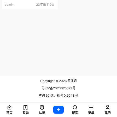
她在微博平台拥有34.4万粉丝。小
admin
23年5月19日
姐姐的身材属于丰.
Copyright © 2026
图涂姐
苏ICP备2023025623号
查询 60 次，耗时 0.5048 秒
首页
专题
认证
搜索
菜单
我的