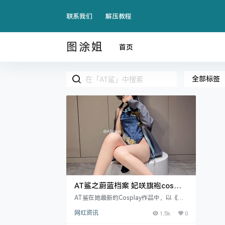
联系我们
解压教程
图涂姐
首页
全部标签
AT鲨之蔚蓝档案 妃咲旗袍cos，
尽显东方魅力与典雅之美
AT鲨在她最新的Cosplay作品中，以《蔚
蓝档案》中的妃咲为主题，演绎了一场惊
网红资讯
1.5k
0
艳的旗袍秀。这套造型不仅展现.