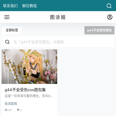
联系我们
解压教程
图涂姐
全部标签
g44不会受伤图包
g44不会受伤cos图包集
这是一位非常可爱的博主，名叫G4
4不会受伤，光听名字就觉得是一个
高清套图
十分可爱的妹子，有着30.5万粉丝
量的她是一个闲不住的女生，在个
871
0
人微博上发表自己经常出去旅游的