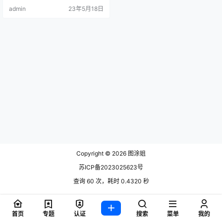
照片，而且每到一处都拍摄了不少
admin
23年5月18日
优美的风景作品，她.
Copyright © 2026
图涂姐
苏ICP备2023025623号
查询 60 次，耗时 0.4320 秒
首页
专题
认证
搜索
菜单
我的